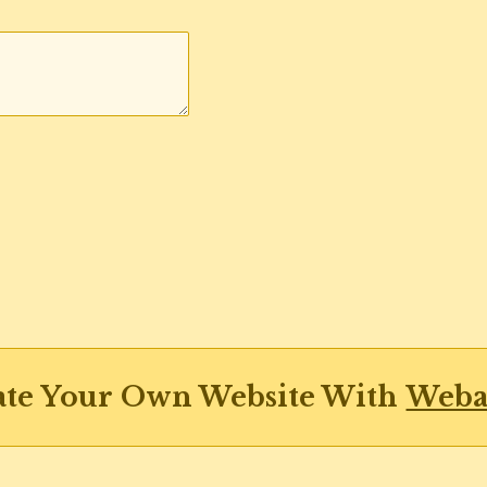
ate Your Own Website With
Weba