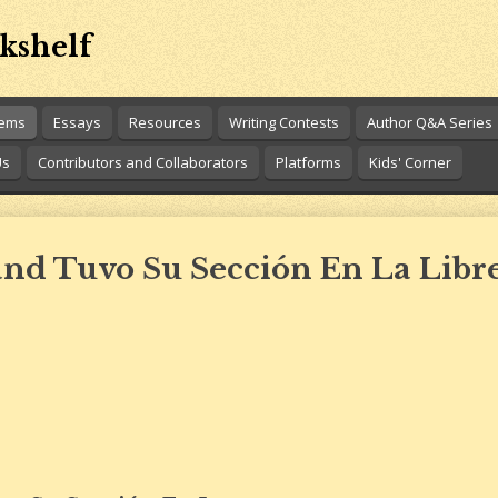
kshelf
oems
Essays
Resources
Writing Contests
Author Q&A Series
Us
Contributors and Collaborators
Platforms
Kids' Corner
nd Tuvo Su Sección En La Libre