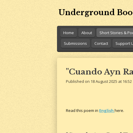
Skip
Underground Boo
to
main
content
Home
About
Short Stories & P
Submissions
Contact
Support 
"Cuando Ayn Ra
Published on 18 August 2025 at 16:52
Read this poem in
English
here.