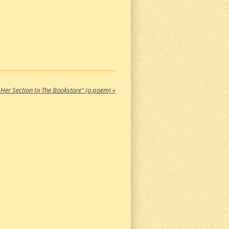
er Section In The Bookstore" (a poem)
»