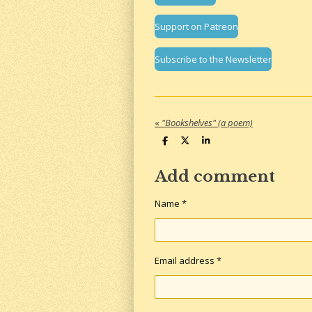
k
a
m
Support on Patreon
Subscribe to the Newsletter
«
"Bookshelves" (a poem)
S
S
S
h
h
h
a
a
a
r
r
r
Add comment
e
e
e
Name *
Email address *