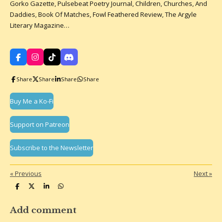
Gorko Gazette, Pulsebeat Poetry Journal, Children, Churches, And
Daddies, Book Of Matches, Fowl Feathered Review, The Argyle
Literary Magazine…
F
I
T
D
a
n
i
i
c
s
k
s
Share
Share
Share
Share
e
t
T
c
b
a
o
o
o
g
k
r
Buy Me a Ko-Fi
o
r
d
k
a
m
Support on Patreon
Subscribe to the Newsletter
«
Previous
Next
»
S
S
S
S
h
h
h
h
a
a
a
a
r
r
r
r
Add comment
e
e
e
e